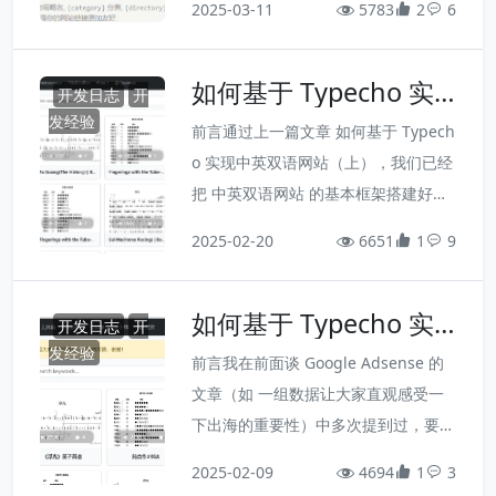
2025-03-11
静态资源文件时，却始终报 502 的错
5783
2
6
这样的网址重写成https://example.co
误，如下图所示：
m/a/b.html的形式，让访问者使用起
如何基于 Typecho 实
来感觉就像访问静态网站一样优雅。为
开发日志
开
现中英双语网站（下）
此，我的所有网站也都启用了地址重写
发经验
前言通过上一篇文章 如何基于 Typech
功能。不仅如此，为了让文章显示出分
o 实现中英双语网站（上），我们已经
类管理的效果，我对 一起学笛子 这个
把 中英双语网站 的基本框架搭建好
网站的配置还做了一些自以为是的调
了。实际上很多支持多语言的网站，也
2025-02-20
整，如下图所示：
6651
1
9
就这样了，例如著名的 YouTube 就是
如此，至于具体的内容显示什么语言，
如何基于 Typecho 实
则完全是由内容的创作者决定的。上一
开发日志
开
现中英双语网站（上）
篇文章也提到了，Typecho 其实并不
发经验
前言我在前面谈 Google Adsense 的
是很适合做多语言网站，因为，一方面
文章（如 一组数据让大家直观感受一
需要修改源码，另一方面，开发一个不
下出海的重要性）中多次提到过，要想
同国家的人都来发布创作内容的网站，
让网站中的 Google Adsense 有更高
2025-02-09
想想也不是个人应该考虑的。 Typech
4694
1
3
的收益，就一定要考虑出海，而出海就