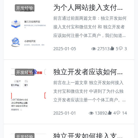
没有再出什么问题。而按理说，我的博
为个人网站接入支付功
能 - 支付宝准备篇接下来就该正式写代
开发经验
客网站从微信过来...
能 - 支付宝准备篇
码实现了，但考虑再三之后，我还是决
前言通过前面两篇文章：独立开发如何
定不过多介绍开发细节，因为这涉及到
接入支付宝和微信支付 和 独立开发者
沙箱环境 和 SDK 的使用，感觉解释起
应该如何注册个体工商户，我们知道，
来会比较墨迹，而且想来有开发需求的
个人开发者也是可以比较简单、且体面
2025-01-05
人看了上面的文章之后，再自行参考官
27513
5
3
的为自己的产品接入支付功能的。众所
方API开发文档，思路可能会更清晰，
周知，对接支付相对而言还是比较麻烦
毕竟官方文档支持在线调试，效果也更
独立开发者应该如何注
且敏感的，但无论是开发网站还是AP
开发经验
直观...
册个体工商户
P，只要涉及到支付，就很难绕开这个
前言在上一篇文章 独立开发如何接入
话题。而且不同的业务场景、产品形
支付宝和微信支付 中讲到了为什么独
态，需要对接的支付方式也不太一样。
立开发者应该注册一个个体工商户。总
不仅如此，在国内，支付至少要支持支
结来说，最主要的目的就是 为了以最
2025-01-01
付宝和微信两种方式，其复杂性就再一
13892
4
14
简单直接、且正规的手段，解决个人开
次翻倍了。因此，接下来我将以我自己
发线上支付的问题。考虑到注册个体户
的网站为例，分两篇文章介绍一下我是
独立开发如何接入支付
流程比较简单，而且不同地区注册方式
开发经验