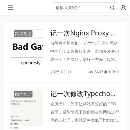
记一次Nginx Proxy M
踩坑笔记
anager部署网站，访问
前段时间想着把 一起学笛子 这个网站
静态资源报502的问题
中的几个工具提取出来，单独开发并部
署一个工具网站，这样一方面可以实现
真正意义上的多语言（毕竟是纯工
2025-03-11
3437
0
0
具），另一方面也可以扩大受众范围
（工具和具体的乐曲无关）。但在测试
记一次修改Typecho永
通过 Nginx Proxy Manager（我一直
踩坑笔记
久链接地址重写规则，
在用这个，部署管理网站很丝滑） 部
众所周知，为了让网站有更好的 SEO
导致网站降权的坑
署的时候，发现了一个问题：html、p
表现，通常情况下我们都会对网站进行
hp、txt甚至json文件都可以正常访
伪静态处理，也就是将类似于https://e
问，但访问js、css、png、svg等这种
xample.com/index.php?p1=a&p2=b