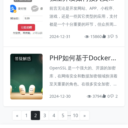
如何以尽可能简单的...
宝和微信支付
又都略有差异，本来不打算写这篇文章
前言无论是开发网站、APP、小程序、
的，但为了确保内容的完整性，并且也
游戏，还是一些其它类型的应用，支付
考虑到很多个人开发者可能跟我之前一
都是一个十分重要的环节，但众所周
样，并没有了解过个体工商户的注册流
知，对于个人开发者而言，这个环节却
2024-12-31
程，所以，最后还是决定以自己为例，
15860
3
5
并不怎么友好，甚至可以说是一只拦路
简单介绍一下吧！
虎。这次我也花了不少时间查阅资料，
PHP如何基于Docker安
并且也阅读了大量支付宝和微信的官方
答疑解惑
装OpenSSL扩展
文档，最终确定了一条相对而言比较靠
OpenSSL 是一个强大的、开源的加密
谱的方案 --- 个体工商户。
库，在网络安全和数据加密领域扮演着
至关重要的角色。在很多安全加密、数
字签名等场合都可能都会用到它，例
2024-12-30
3794
0
2
如，我在 一起学笛子 中对接支付宝和
微信支付时，就必须依赖 OpenSSL
...
«
1
2
3
4
5
10
»
了，主要用于处理基于 RSA、RSA2等
的签名加密问题。不过，这里不介绍 Li