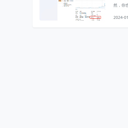
然，你
装虚拟
2024-0
一计算
免相互
可以很