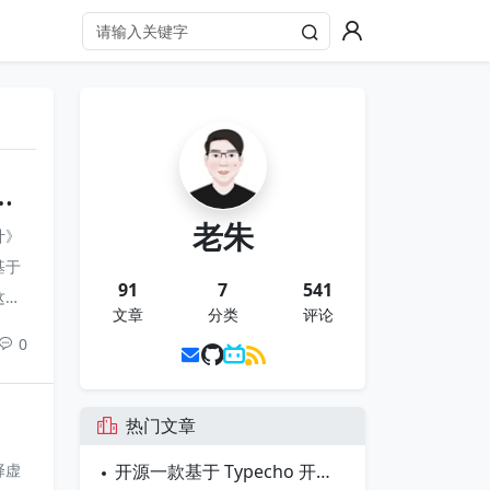
ne
老朱
计》
基于
91
7
541
这意
文章
分类
评论
理大
0
，但都
热门文章
择虚
开源一款基于 Typecho 开发的博客主题