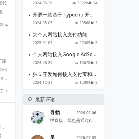
然后按
2024-05-28
33729
14
没什
开源一款基于 Typecho 开发的导航主题
中中
2024-05-05
29568
3
4
为个人网站接入支付功能 - 支付宝准备篇
2025-01-05
27405
5
个人网站接入Google AdSense的一点心得
了跟
2024-06-29
16678
1
Cen
独立开发如何接入支付宝和微信支付
nt
2024-12-31
15804
3
改成
4
行版
最新评论
寻鹤
2026-08-06
很直接，我也是通过comments...
前，
当
吴
2026-07-03