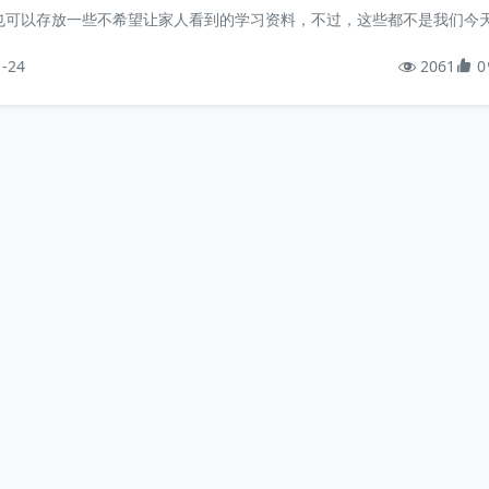
也可以存放一些不希望让家人看到的学习资料，不过，这些都不是我们今
机的主要原因。作为独立开发者，我们的原因，至少包括以下5个：可以在
1-24
2061
0
机上运行多个操作系统，以部署满足不同需求的应用程序，做到环境隔离
冲突；可以安装与服务器相同的操作系统，做到环境一致，以便开发和测
容易且快速地复制、备份、还原、创建与销毁操作系...