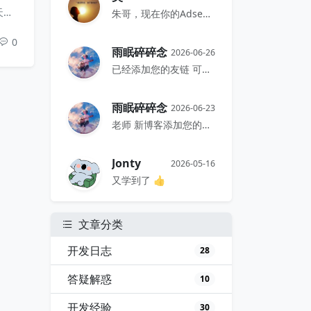
天安
朱哥，现在你的Adsense千次展...
同
0
，避
雨眠碎碎念
2026-06-26
已经添加您的友链 可以互嘛老师 -...
试；
雨眠碎碎念
2026-06-23
老师 新博客添加您的友链了 如可以...
Jonty
2026-05-16
又学到了 👍
文章分类
开发日志
28
答疑解惑
10
开发经验
30