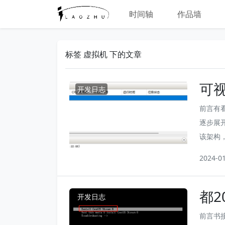
时间轴
作品墙
标签 虚拟机 下的文章
可视
开发日志
r
前言有
逐步展
该架构
味着随
2024-0
量网站的
非常关
都2
控），后
开发日志
（
前言书接