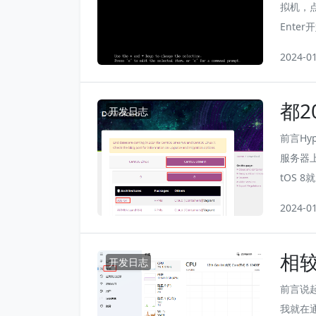
拟机，点
Ente
么交互界
2024-0
文注释
都2
开发日志
（
前言Hy
服务器上
tOS 
OS 8
2024-0
了滚动更
而已。随
相较
开发日志
前言说
我就在