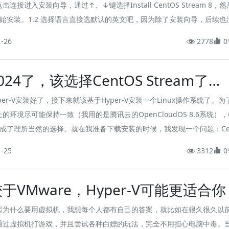
击连接进入安装向导，通过↑、↓键选择Install CentOS Stream 8，
r开始安装。1.2 选择语言直接选默认的英文吧，因为除了安装向导，后续也
面，选中文似乎没多大意义。点击Continue，进入如下安装主页面。其
1-26
2778
0
的部分都是需要单独设置的，下面会逐个介绍。
024了，该选择CentOS Stream了
上）
per-V安装好了，接下来就该基于Hyper-V安装一个Linux操作系统了。为
的环境尽可能保持一致（我用的是腾讯云的OpenCloudOS 8.6系统），
8就成了理所当然的选择。就在我准备下载安装的时候，我发现一个问题：Ce
已经停止维护了。后来仔细一查才知道，原来CentOS由原来的独立发行版
1-25
3312
0
新发行版，随之也将名字改成了CentOS Stream，停止维护的是独立发
着社区的工作重心逐渐转向CentOS Stream，C...
于VMware，Hyper-V可能更适合你
起为什么要用虚拟机，我想每个人都有自己的答案，就比如在很久很久以
通过虚拟机打游戏，并且尝试各种白嫖的玩法，完全不用担心电脑中毒。