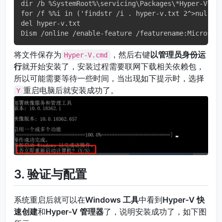
dir /b %SystemRoot%\servicing\Packages\*Hyper-V*.mu
for /f %%i in ('findstr /i . hyper-v.txt 2^>nul') d
del hyper-v.txt

Dism /online /enable-feature /featurename:Microsof
将文件保存为
，然后右键
以管理员身份运
Hyper-V.cmd
行
就开始安装了，安装过程需要联网下载相关依赖包，
所以可能需要等待一些时间，当出现如下提示时，选择
重启电脑后就安装成功了。
Y
3. 验证与配置
系统重启后就可以在
Windows 工具
中看到
Hyper-V 快
速创建
和
Hyper-V 管理器
了，说明安装成功了，如下图