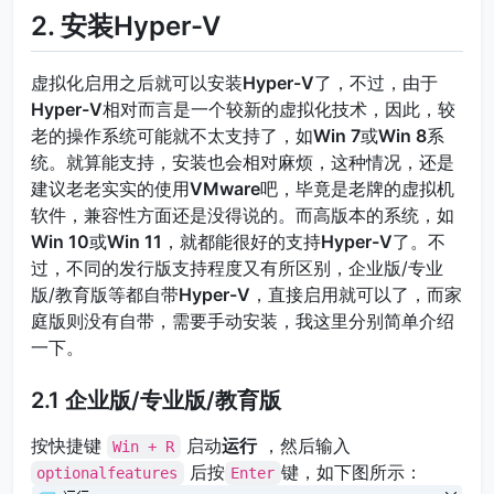
2. 安装Hyper-V
虚拟化启用之后就可以安装
Hyper-V
了，不过，由于
Hyper-V
相对而言是一个较新的虚拟化技术，因此，较
老的操作系统可能就不太支持了，如
Win 7
或
Win 8
系
统。就算能支持，安装也会相对麻烦，这种情况，还是
建议老老实实的使用
VMware
吧，毕竟是老牌的虚拟机
软件，兼容性方面还是没得说的。而高版本的系统，如
Win 10
或
Win 11
，就都能很好的支持
Hyper-V
了。不
过，不同的发行版支持程度又有所区别，企业版/专业
版/教育版等都自带
Hyper-V
，直接启用就可以了，而家
庭版则没有自带，需要手动安装，我这里分别简单介绍
一下。
2.1 企业版/专业版/教育版
按快捷键
启动
运行
，然后输入
Win + R
后按
键，如下图所示：
optionalfeatures
Enter