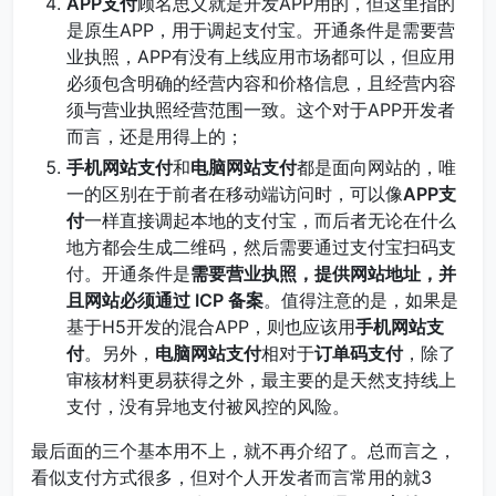
APP支付
顾名思义就是开发APP用的，但这里指的
是原生APP，用于调起支付宝。开通条件是需要营
业执照，APP有没有上线应用市场都可以，但应用
必须包含明确的经营内容和价格信息，且经营内容
须与营业执照经营范围一致。这个对于APP开发者
而言，还是用得上的；
手机网站支付
和
电脑网站支付
都是面向网站的，唯
一的区别在于前者在移动端访问时，可以像
APP支
付
一样直接调起本地的支付宝，而后者无论在什么
地方都会生成二维码，然后需要通过支付宝扫码支
付。开通条件是
需要营业执照，提供网站地址，并
且网站必须通过 ICP 备案
。值得注意的是，如果是
基于H5开发的混合APP，则也应该用
手机网站支
付
。另外，
电脑网站支付
相对于
订单码支付
，除了
审核材料更易获得之外，最主要的是天然支持线上
支付，没有异地支付被风控的风险。
最后面的三个基本用不上，就不再介绍了。总而言之，
看似支付方式很多，但对个人开发者而言常用的就3