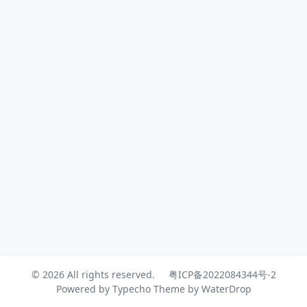
但由于是收费的，又懒得再采取一些魔
法手段，因此，我决定重新寻找一个免
费、开源的终端工具。经过一番搜索和
比较，我最终选择了electerm，它是
一款基于electron开发，免费、开源...
© 2026 All rights reserved.
粤ICP备2022084344号-2
Powered by
Typecho
Theme by
WaterDrop