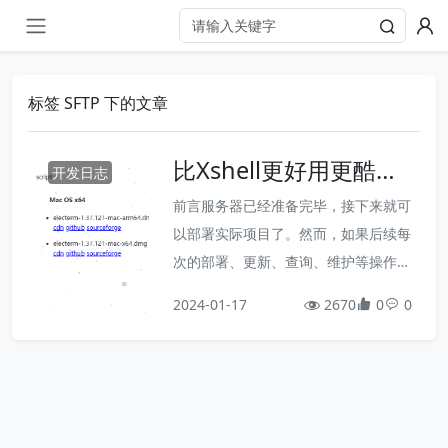
标签 SFTP 下的文章
比Xshell更好用更酷炫
开发日志
的免费开源SSH/SFTP
前言服务器已经准备完毕，接下来就可
终端工具
以部署实际项目了。然而，如果后续每
次的部署、更新、查询、维护等操作，
都需要先登录腾讯云，然后再登录主机
2024-01-17
2670
0
0
实例后才能进行，麻烦程度可想而知。​
况且，基于浏览器操作，稳定性也是个
问题。这时就迫切的需要一个终端工
具，让我们可以在本地方便的管理远程
服务器。之前我一直使用的是XShell，