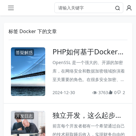
标签 Docker 下的文章
PHP如何基于Docker安
答疑解惑
装OpenSSL扩展
OpenSSL 是一个强大的、开源的加密
库，在网络安全和数据加密领域扮演着
至关重要的角色。在很多安全加密、数
字签名等场合都可能都会用到它，例
2024-12-30
3763
0
2
如，我在 一起学笛子 中对接支付宝和
微信支付时，就必须依赖 OpenSSL
独立开发，这么起步或
了，主要用于处理基于 RSA、RSA2等
开发日志
许能少走一些弯路
的签名加密问题。不过，这里不介绍 Li
前言每个开发者都有一个希望通过自己
nux 或 Windows 如何安装使用 Open
的技术获取睡后收入，实现财务自由的