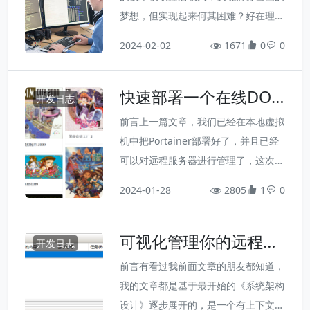
SSL，因为网上文章和教程都很多。这
梦想，但实现起来何其困难？好在理论
里简单介绍一下如何基于 优雅的在一
可行，好在这条路上，人虽然不多，道
2024-02-02
台服务器上部署多个 Typecho 网站 这
1671
0
0
路也曲折，但却并不孤单，仍有很多前
篇文章部署带有 OpenSSL 扩展...
行者在为我们指引着方向。经过前面一
快速部署一个在线DOS
段时间的探索，我终于把自己认为独立
开发日志
游戏网站
开发需要的基础框架都搭建起来了。虽
前言上一篇文章，我们已经在本地虚拟
然乍一看，好长一个系列，好麻烦，但
机中把Portainer部署好了，并且已经
其实每个步骤都很简单，从长远来看也
可以对远程服务器进行管理了，这次我
很有必要，更重要的是，磨刀不误砍柴
准备全程通过Portainer来搭建一个载
2024-01-28
功，经过这一系列的操作之后，和一些
2805
1
0
满了80、90后童年记忆的游戏网站。
现成的工具（如宝塔）相比，我们的服
就冲着有仙剑这一点，我也要把它部署
务器资源占用更少，可控性更强，网站
可视化管理你的远程Do
起来。在部署的过程中，我想起了那天
开发日志
部署更快捷，容器管...
cker容器-Portainer
夕阳下的奔跑，那是我逝去的青春！
前言有看过我前面文章的朋友都知道，
我的文章都是基于最开始的《系统架构
设计》逐步展开的，是一个有上下文的