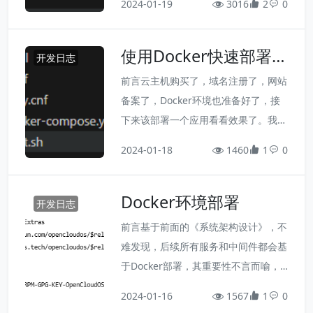
2024-01-19
的资料很多，感兴趣的请自行搜索，我
3016
2
0
完全属于自己的个人博客，而不是一上
就不在这里啰嗦了。
来就开始做产品设计，甚至撸代码。
使用Docker快速部署M
开发日志
ySql数据库
前言云主机购买了，域名注册了，网站
备案了，Docker环境也准备好了，接
下来该部署一个应用看看效果了。我这
里优先部署MySql，因为MySql是一个
2024-01-18
1460
1
0
基础中间件，后续的很多应用都会用得
上，并且，MySql通过客户端工具也可
Docker环境部署
以比较容易验证部署后的整体效果。
开发日志
前言基于前面的《系统架构设计》，不
难发现，后续所有服务和中间件都会基
于Docker部署，其重要性不言而喻，
因此，本文将详细介绍如何在云服务器
2024-01-16
1567
1
0
上搭建Docker环境。1. 先决条件云主