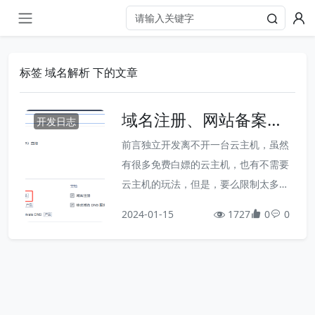
标签 域名解析 下的文章
域名注册、网站备案、
开发日志
域名解析
前言独立开发离不开一台云主机，虽然
有很多免费白嫖的云主机，也有不需要
云主机的玩法，但是，要么限制太多，
要么太折腾，尝尝鲜还可以，但投入生
2024-01-15
1727
0
0
产总归还是差点意思。况且，大部分云
厂商首次购买，都是几十块钱就可以玩
一年，也相当于白嫖了。我用的是腾讯
云，大家可以根据自己的实际情况，谁
便宜就买谁的。由于域名注册和网站备