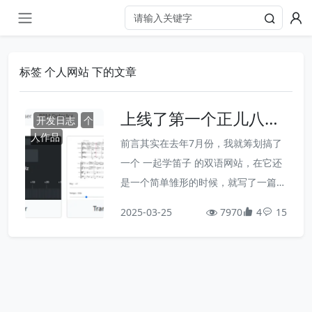
标签 个人网站 下的文章
上线了第一个正儿八经
开发日志
个
的多语言工具站
人作品
前言其实在去年7月份，我就筹划搞了
一个 一起学笛子 的双语网站，在它还
是一个简单雏形的时候，就写了一篇名
叫 又一个不务正业的作品 的文章简单
2025-03-25
7970
4
15
介绍过一次。前段时间终于把这个网站
的基本功能都开发得差不多了，也实现
了中英双语，想着随后不断地填充内容
就可以了。当时的想法很简单，一方面
是个人兴趣使然，另一方面是当时想