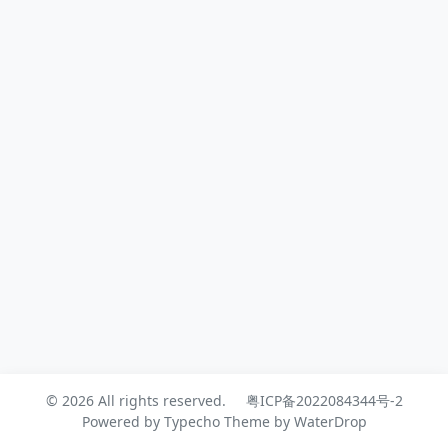
着，出海最合适的就是类似工具、游戏
这种语言相关性小的产品，而像技术博
客这样的可能就不太行了。那为什么第
一个双语网站还没彻底搞完，就又来第
二个多语言站呢？
© 2026 All rights reserved.
粤ICP备2022084344号-2
Powered by
Typecho
Theme by
WaterDrop