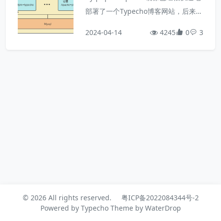
hp、txt甚至json文件都可以正常访
部署了一个Typecho博客网站，后来又
问，但访问js、css、png、svg等这种
通过自己开发的主题，搭建了一个导航
2024-04-14
静态资源文件时，却始终报 502 的错
4245
0
3
网站。如果一台服务器上只是部署一两
误，如下图所示：
个网站，那么这样操作是完全可行的，
毕竟省心且维护方便，但如果需要部署
更多的网站，服务器资源可能就严重浪
费了，架构上就会出现如下图所示的效
果。这里至少存在以下三个问题：每个
typecho网站都启动了一个包含Apach
e和php-fpm进程的容器，造成资源严
重浪费；如果后续还有其它的ph...
© 2026 All rights reserved.
粤ICP备2022084344号-2
Powered by
Typecho
Theme by
WaterDrop