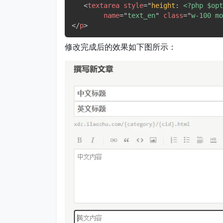
<
textarea
style
="
height
:
 <?php $opt
name
=
"
text_en
"
class
=
"
w-100 mo
</
p
>
修改完成后的效果如下图所示：