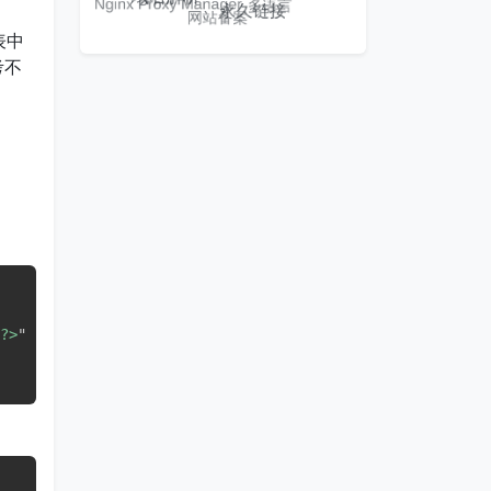
表中
考不
?>
"