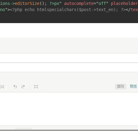
ions->
editorSize
(
)
;
 ?>px
"
autocomplete
=
"
off
"
placeholder
no
"
>
<?php echo htmlspecialchars($post->text_en); ?>
</
tex