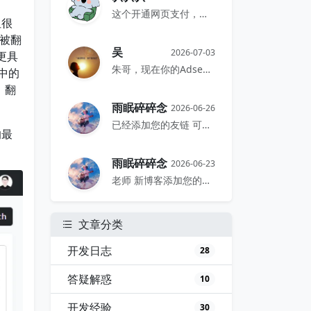
这个开通网页支付，手机网页和电脑网...
但很
被翻
吴
2026-07-03
更具
朱哥，现在你的Adsense千次展...
中的
，翻
雨眠碎碎念
2026-06-26
已经添加您的友链 可以互嘛老师 -...
的最
雨眠碎碎念
2026-06-23
老师 新博客添加您的友链了 如可以...
文章分类
开发日志
28
答疑解惑
10
开发经验
30