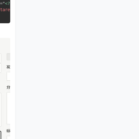
=
"
<?php _e(
'
英文内容
'
); ?>
"
id
=
"
text_en
"
tarea
>