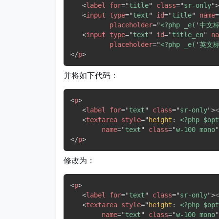
<
label
for
=
"
title
"
class
=
"
sr-only
"
>
<
input
type
=
"
text
"
id
=
"
title
"
name
=
placeholder
=
"
<?php _e(
'
中文
<
input
type
=
"
text
"
id
=
"
title_en
"
na
placeholder
=
"
<?php _e(
'
英文
</
p
>
并将如下代码：
<
p
>
<
label
for
=
"
text
"
class
=
"
sr-only
"
>
<
textarea
style
="
height
:
 <?php $opt
name
=
"
text
"
class
=
"
w-100 mono
"
</
p
>
修改为：
<
p
>
<
label
for
=
"
text
"
class
=
"
sr-only
"
>
<
textarea
style
="
height
:
 <?php $opt
name
=
"
text
"
class
=
"
w-100 mono
"