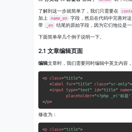
了解到这一步就简单了，我们只需要在
cont
加上
字段，然后在代码中完善对
name_en
带
结尾的原始字段，因为它们地位是一
_en
下面简单举几个例子说明一下。
2.1 文章编辑页面
编辑
文章时，我们需要同时编辑中英文内容
<
p
class
=
"
title
"
>
<
label
for
=
"
title
"
class
=
"
sr-only
"
>
<
input
type
=
"
text
"
id
=
"
title
"
name
=
placeholder
=
"
<?php _e(
'
标题
'
</
p
>
修改为：
<
p
class
=
"
title
"
>