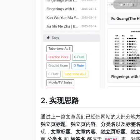
2. 实现思路
通过上一篇文章我们已经把网站的大部分地
独立页标题
、
独立页内容
、
分类名
以及
标签
现，
文章标题
、
文章内容
、
独立页标题
、
独
而
分类名
和
标签名
都属于
表，对
metas