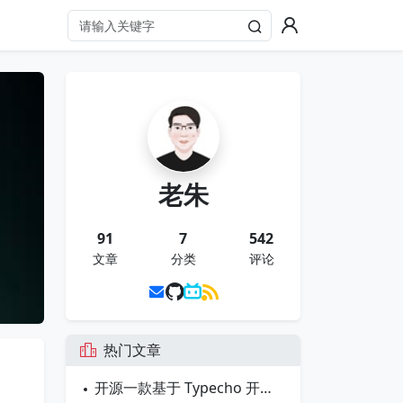
老朱
91
7
542
文章
分类
评论
热门文章
）
开源一款基于 Typecho 开发的博客主题