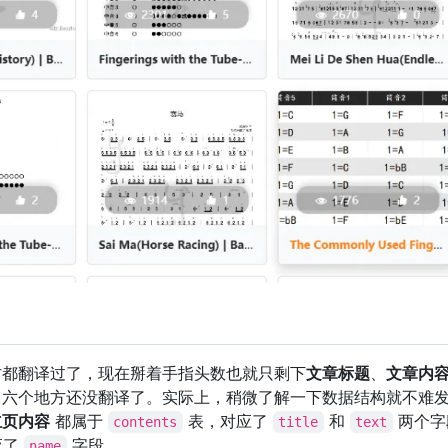
方都翻译过了，现在掰着手指头数也就只剩下
文章标题
、
文章内
名
六个地方还没翻译了。实际上，稍微了解一下数据结构就不难
立页内容
都属于
表，对应了
和
两个字
contents
title
text
应了
字段。
name