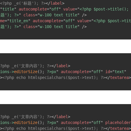
<?php _e('标题'); ?>
</
label
>
"
title
"
autocomplete
=
"
off
"
value
=
"
<?php $post->title(); 
标题
'
); ?>
"
class
=
"
w-100 text title
"
/>
me
=
"
title_en
"
autocomplete
=
"
off
"
value
=
"
<?php $post->tit
标题
'
); ?>
"
class
=
"
w-100 text title
"
/>
<?php _e('文章内容'); ?>
</
label
>
ions->
editorSize
(
)
;
 ?>px
"
autocomplete
=
"
off
"
id
=
"
text
"
>
<?php echo htmlspecialchars($post->text); ?>
</
textarea
>
<?php _e('文章内容'); ?>
</
label
>
ions->
editorSize
(
)
;
 ?>px
"
autocomplete
=
"
off
"
placeholder
>
<?php echo htmlspecialchars($post->text); ?>
</
textarea
>