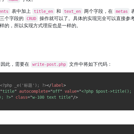
表中加上
和
两个字段，在
ents
title_en
text_en
metas
这三个字段的
操作就可以了。具体的实现完全可以直接参
CRUD
样的，所以实现方式理应也是一样的。
，因此，需要在
文件中将如下代码：
write-post.php
<?php _e('标题'); ?>
</
label
>
"
title
"
autocomplete
=
"
off
"
value
=
"
<?php $post->title(); 
); ?>
"
class
=
"
w-100 text title
"
/>