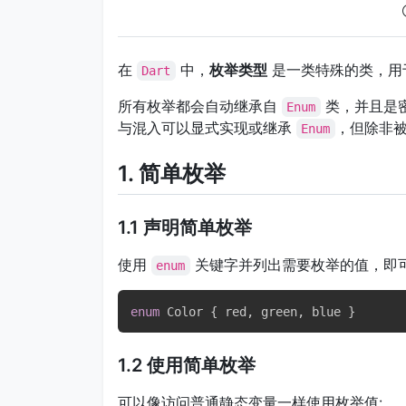
在
中，
枚举类型
是一类特殊的类，用
Dart
所有枚举都会自动继承自
类，并且是
Enum
与混入可以显式实现或继承
，但除非
Enum
1. 简单枚举
1.1 声明简单枚举
使用
关键字并列出需要枚举的值，即
enum
enum
 Color 
{
 red
,
 green
,
 blue 
}
1.2 使用简单枚举
可以像访问普通静态变量一样使用枚举值: