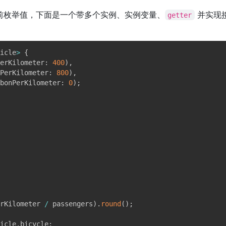
前枚举值，下面是一个带多个实例、实例变量、
并实现
getter
icle
>
{
erKilometer
:
400
)
,
PerKilometer
:
800
)
,
bonPerKilometer
:
0
)
;
rKilometer 
/
 passengers
)
.
round
(
)
;
icle
.
bicycle
;