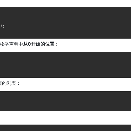
)
;
枚举声明中
从0开始的位置
：
值的列表：