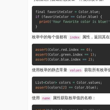
final favoriteColor 
=
 Color
.
blue
;
if
(
favoriteColor 
==
 Color
.
blue
)
{
print
(
'Your favorite color is blue!'
}
枚举中的每个值都有
属性，返回其在
index
assert
(
Color
.
red
.
index 
==
0
)
;
assert
(
Color
.
green
.
index 
==
1
)
;
assert
(
Color
.
blue
.
index 
==
2
)
;
使用枚举的静态常量
获取所有枚举
values
List
<
Color
>
 colors 
=
 Color
.
values
;
assert
(
colors
[
2
]
==
 Color
.
blue
)
;
使用
属性获取枚举值的名称：
name