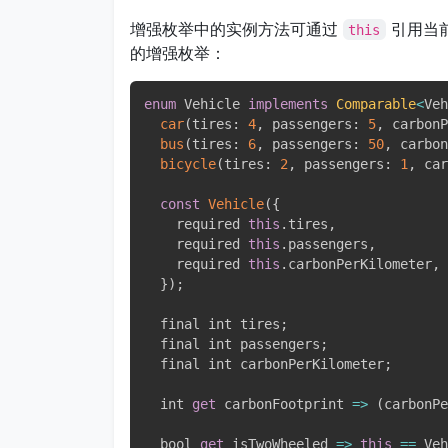
增强枚举中的实例方法可通过
引用当
this
的增强枚举：
enum
 Vehicle 
implements
Comparable
<
Veh
car
(
tires
:
4
,
 passengers
:
5
,
 carbonP
bus
(
tires
:
6
,
 passengers
:
50
,
 carbon
bicycle
(
tires
:
2
,
 passengers
:
1
,
 car
const
Vehicle
(
{
    required 
this
.
tires
,
    required 
this
.
passengers
,
    required 
this
.
carbonPerKilometer
,
}
)
;
  final int tires
;
  final int passengers
;
  final int carbonPerKilometer
;
  int 
get
 carbonFootprint 
=>
(
carbonPe
  bool 
get
 isTwoWheeled 
=>
this
==
 Veh