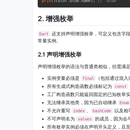
print
(
Color
.
blue
.
name
)
;
// 'blue'
2. 增强枚举
还支持声明增强枚举，可定义包含字段
Dart
常量实例。
2.1 声明增强枚举
声明增强枚举的语法与普通类相似，但需满
实例变量必须是
（包括通过混入
final
所有生成式构造函数必须标记为
const
工厂构造函数只能返回固定的已知枚举
无法继承其他类，因为已自动继承
Enum
不允许重写
、
以及相
index
hashCode
不可声明名为
的成员，因为会
values
所有枚举实例必须在声明开头定义，且