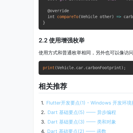
  @override

  int 
compareTo
(
Vehicle other
)
=>
 carb
}
2.2 使用增强枚举
使用方式和普通枚举相同，另外也可以像访
print
(
Vehicle
.
car
.
carbonFootprint
)
;
相关推荐
Flutter开发要点(1) - Windows 开发环
Dart 基础要点(5) —— 异步编程
Dart 基础要点(3) —— 类和对象
Dart 基础要点(2) —— 函数