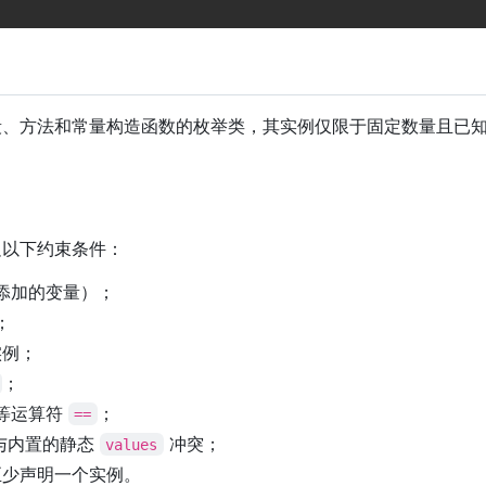
、方法和常量构造函数的枚举类，其实例仅限于固定数量且已
足以下约束条件：
添加的变量）；
；
实例；
；
等运算符
；
==
与内置的静态
冲突；
values
至少声明一个实例。