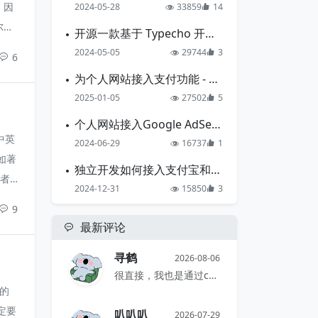
，因
2024-05-28
33859
14
尔来
开源一款基于 Typecho 开发的导航主题
炸，
2024-05-05
29744
3
6
为个人网站接入支付功能 - 支付宝准备篇
2025-01-05
27502
5
个人网站接入Google AdSense的一点心得
中英
2024-06-29
16737
1
如著
独立开发如何接入支付宝和微信支付
作者
2024-12-31
15850
3
，一
9
，想
最新评论
示的
寻鹤
2026-08-06
很直接，我也是通过comments...
海的
定要
叭叭叭
2026-07-29