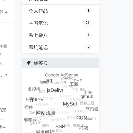
个人作品
8
4
学习笔记
21
杂七杂八
1
/注册
踩坑笔记
2
较
标签云
杂一
核心
2
的定
，
册功