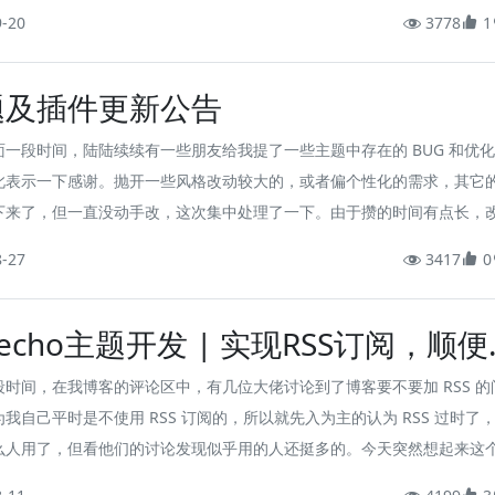
一个这样的功能，虽然通过 主题 和 插件 也能实现，但二者必然紧耦合，
9-20
3778
1
插件的通用性也是个问题。
题及插件更新公告
面一段时间，陆陆续续有一些朋友给我提了一些主题中存在的 BUG 和优
此表示一下感谢。抛开一些风格改动较大的，或者偏个性化的需求，其它
下来了，但一直没动手改，这次集中处理了一下。由于攒的时间有点长，
点多，而且涉及到插件的依赖问题，所以干脆公告一下，顺便也能水一篇
8-27
3417
0
pecho主题开发 | 实现RSS订阅，顺
个RSS阅读器
段时间，在我博客的评论区中，有几位大佬讨论到了博客要不要加 RSS 的
我自己平时是不使用 RSS 订阅的，所以就先入为主的认为 RSS 过时了
么人用了，但看他们的讨论发现似乎用的人还挺多的。今天突然想起来这
此就也试了一下，发现确实还挺方便、挺好用的，于是乎，今天就赶紧在