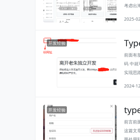
考虑出
但每增
2025-0
价比最
过 Ty
Ty
站点除外.
开发经验
前面有
码 中
实现思
击“继
2024-1
该页面比
比较关
ty
开发经验
前言前
这篇文
两处用