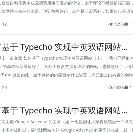
人通过自动化脚本或直接调用接口发起的评论，由于评论不经过前端页面
会给网站带来任何流量。说到垃圾评论，真的是非常恶心，如果仅仅是偶
我都所谓，大不了隔段时间集中删一次，但实在架不住它短时间内狂轰乱
3-12
5298
1
像我这样接入了邮件通知的，一旦开始，手机就响个不停，烦得要死。
基于 Typecho 实现中英双语网站
下）
上一篇文章 如何基于 Typecho 实现中英双语网站（上），我们已经把 
站 的基本框架搭建好了。实际上很多支持多语言的网站，也就这样了，例
ouTube 就是如此，至于具体的内容显示什么语言，则完全是由内容的创
上一篇文章也提到了，Typecho 其实并不是很适合做多语言网站，因为
2-20
6633
1
要修改源码，另一方面，开发一个不同国家的人都来发布创作内容的网站
个人应该考虑的。 Typecho 还是更适合作者自己创作，然后向用户展
基于 Typecho 实现中英双语网站
时如...
上）
前面谈 Google Adsense 的文章（如 一组数据让大家直观感受一下出
中多次提到过，要想让网站中的 Google Adsense 有更高的收益，就一