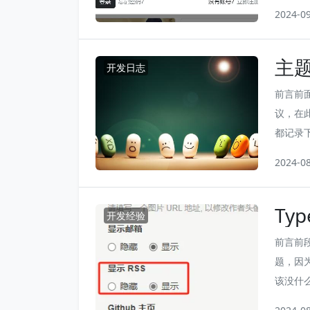
能就是
2024-0
不说，
主
开发日志
前言前
议，在
都记录
东西有
2024-0
章。
Ty
开发经验
荐一
前言前
题，因为
该没什
事，因