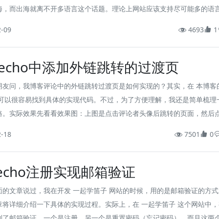
海，而出海就离不开多语言这个话题。理论上网站应该支持尽可能多的语
加一种语言，网站的复杂度和维护难度都会成倍增加，因此，对我们而言
2-09
4693
1
高、最常用的无疑还是 中英双语网站。比较遗憾的是，我查过一些资料，
pecho 的源码，并没有找到一种简单直接的多语言方案（直接部署并维护
pecho中添加外链跳转的过渡页
..
朋友问，我博客评论中的外链跳转过渡页是如何实现的？其实，在 本博客
就可以很容易找到具体的实现代码。不过，为了方便理解，我还是简单梳理
路。实际效果先看看效果图：上图是点击评论者头像后跳转的页面，然后
续访问”就可以打开目标网站了，当然，这需要评论者在评论时填写网址才
2-18
7501
0
较简单，是模仿“知乎”实现的，网址路径中也用到了一个 target 参数，
键，后面会多次用到，接下来看一下详细的实现过程。
pecho注册实现邮箱验证
面的文章说过，我在开发 一起学笛子 网站的时候，用的是邮箱验证的方式
章将详细介绍一下具体的实现过程。实际上，在 一起学笛子 这个网站中，
到了邮箱验证，一个是注册，另一个是重置密码（忘记密码），而且这两