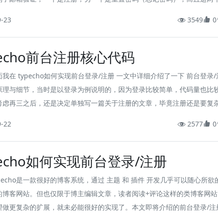
法是一模一样的，所以，我接下来还是以熟悉的注册场景举例说明。
9-23
3549
0
pecho前台注册核心代码
我在 typecho如何实现前台登录/注册 一文中详细介绍了一下 前台登录
原理与细节，当时是以登录为例说明的，因为登录比较简单，代码量也比
考虑再三之后，还是决定单独写一篇关于注册的文章，毕竟注册还是要复
且还涉及到邮箱验证。不过，这篇文章就不再解释原理了，而是直接贴出
9-22
2577
0
然后对部分要点做一些简单的解释，方便后续有需要的人可以直接复用。
pecho如何实现前台登录/注册
pecho是一款很好的博客系统，通过 主题 和 插件 开发几乎可以随心所欲
的博客网站。但也仅限于博主编辑文章，读者阅读+评论这样的类博客网站
望做更复杂的扩展，就未必能很好的实现了。本文即将介绍的前台登录/注