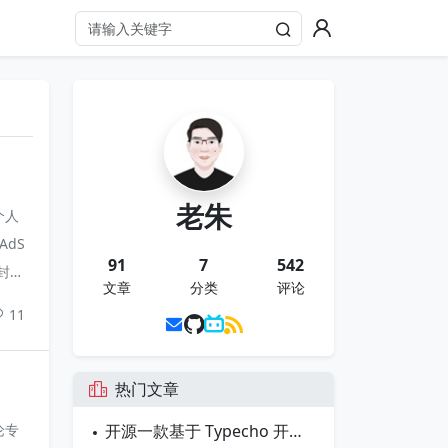
寄
老朱
个人
AdS
91
7
542
密封起
文章
分类
评论
寄丢
11
，
热门文章
论专
开源一款基于 Typecho 开发的博客主题