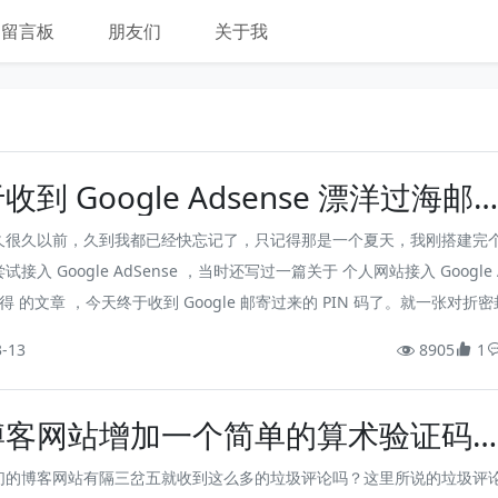
留言板
朋友们
关于我
收到 Google Adsense 漂洋过海邮
的 PIN 码了
久很久以前，久到我都已经快忘记了，只记得那是一个夏天，我刚搭建完
试接入 Google AdSense ，当时还写过一篇关于 个人网站接入 Google 
 心得 的文章 ，今天终于收到 Google 邮寄过来的 PIN 码了。就一张对折
，皱皱巴巴的很简陋，感觉还没普通信封靠谱，难怪很多过来人会说容易
3-13
8905
1
在我是顺利收到了，这篇文章就简单记录一下 PIN 码的认证过程吧！
博客网站增加一个简单的算术验证码
止机器人垃圾评论轰炸
们的博客网站有隔三岔五就收到这么多的垃圾评论吗？这里所说的垃圾评