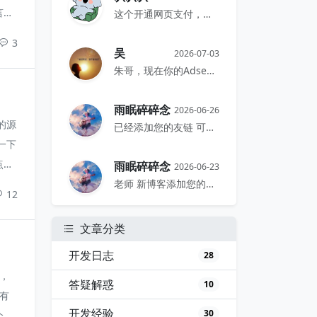
言，
这个开通网页支付，手机网页和电脑网...
，性
3
也读
吴
2026-07-03
朱哥，现在你的Adsense千次展...
多个
雨眠碎碎念
2026-06-26
的源
已经添加您的友链 可以互嘛老师 -...
一下
点
雨眠碎碎念
2026-06-23
行。
老师 新博客添加您的友链了 如可以...
12
这个
文章分类
开发日志
28
，
答疑解惑
10
有
开发经验
30
个地