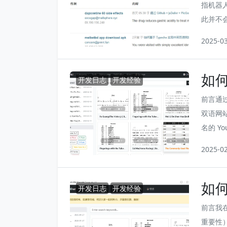
指机器
此并不
一两条
2025-0
尤其是
如何
开发日志
开发经验
（
前言通过
双语网
名的 Y
决定的。
2025-0
方面需
想也不是
如何
场景，这
开发日志
开发经验
（
前言我在
重要性）