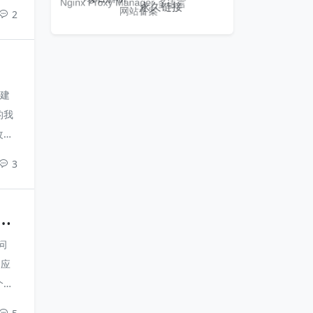
撇脚
2
化建
的我
改的
文
3
便推
问
，应
个
主题