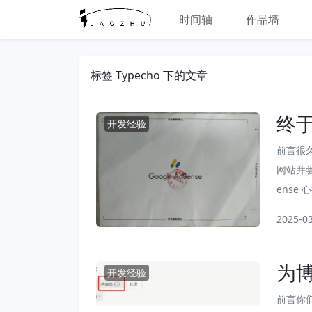
时间轴
作品墙
标签 Typecho 下的文章
终于
开发经验
过来
前言很
网站并尝
ense
来的纸
2025-0
呢？好
为
开发经验
防
前言你